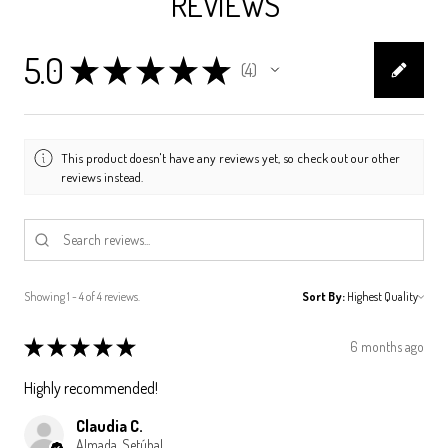
REVIEWS
5.0
★
★
★
★
★
4
4
This product doesn't have any reviews yet, so check out our other
reviews instead.
Showing 1 - 4 of 4 reviews.
Sort By:
★
★
★
★
★
6 months ago
Highly recommended!
Claudia C.
Almada, Setúbal