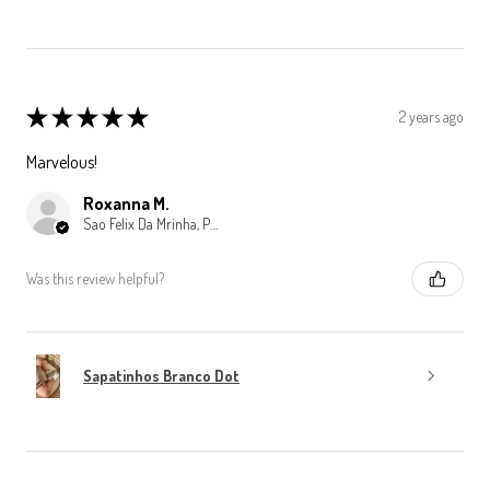
★
★
★
★
★
2 years ago
Marvelous!
Roxanna M.
Sao Felix Da Mrinha, Porto
Was this review helpful?
Sapatinhos Branco Dot