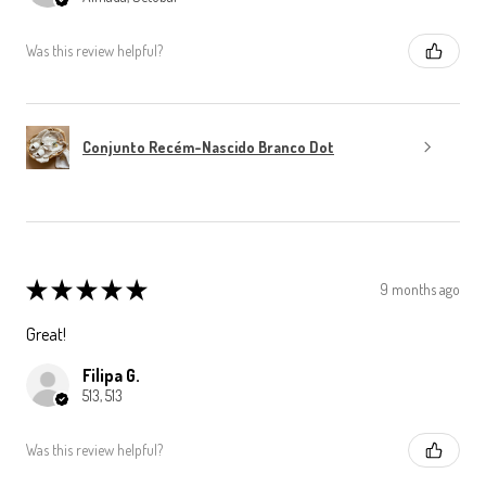
Was this review helpful?
Conjunto Recém-Nascido Branco Dot
★
★
★
★
★
9 months ago
Great!
Filipa G.
513, 513
Was this review helpful?