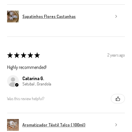
Sapatinhos Flores Castanhas
★
★
★
★
★
2 years ago
Highly recommended!
Catarina G.
Setubal , Grandola
Was this review helpful?
Aromatizador Têxtil Talco ( 100ml)