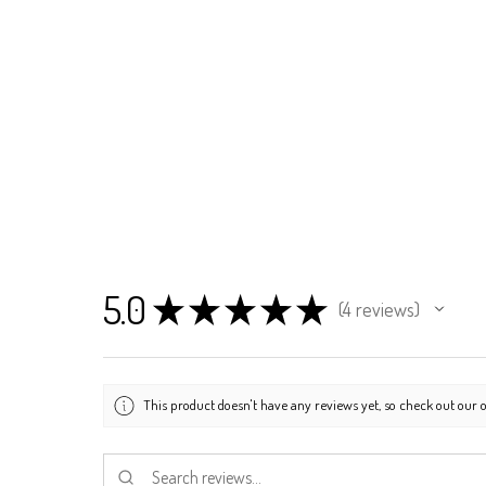
5.0
★
★
★
★
★
4
reviews
4
This product doesn't have any reviews yet, so check out our o