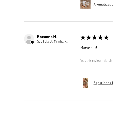
Aromatizador
Roxanna M.
★
★
★
★
★
Sao Felix Da Mrinha, Porto
Marvelous!
Was this review helpful?
Sapatinhos 