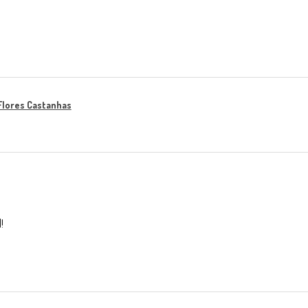
Flores Castanhas
!