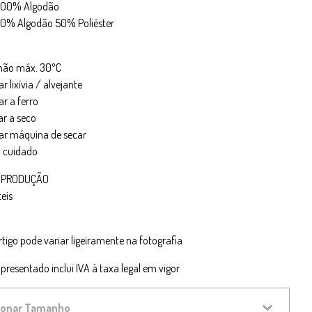
- 100% Algodão
 50% Algodão 50% Poliéster
 mão máx. 30ºC
zar lixívia / alvejante
ar a ferro
ar a seco
izar máquina de secar
m cuidado
 PRODUÇÃO
teis
rtigo pode variar ligeiramente na fotografia
presentado inclui IVA à taxa legal em vigor