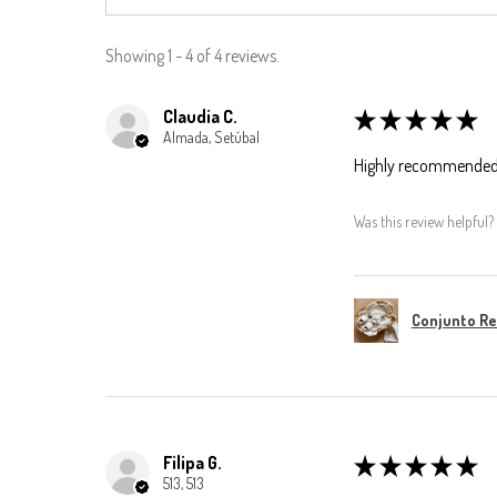
Showing 1 - 4 of 4 reviews.
Claudia C.
★
★
★
★
★
Almada, Setúbal
Highly recommended
Was this review helpful?
Conjunto R
Filipa G.
★
★
★
★
★
513, 513