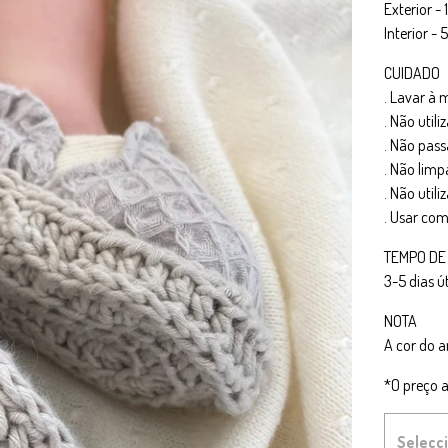
Exterior 
Interior -
CUIDADO
. Lavar à
. Não utili
. Não pass
. Não limp
. Não util
. Usar co
TEMPO DE
3-5 dias ú
NOTA
A cor do a
*O preço a