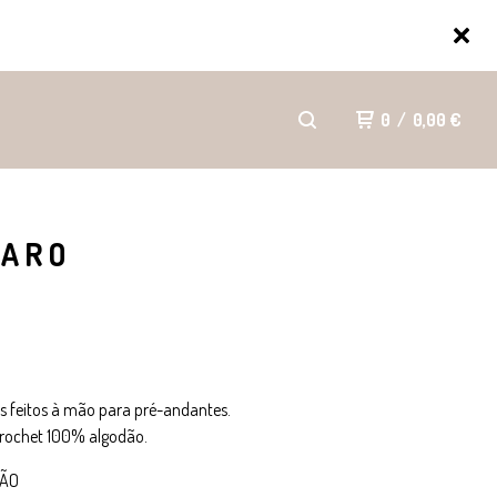
0
/
0,00
€
LARO
s feitos à mão para pré-andantes.
rochet 100% algodão.
ÇÃO