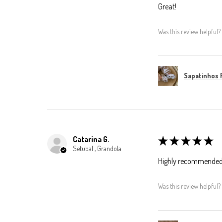
Great!
Was this review helpful?
Sapatinhos 
Catarina G.
★
★
★
★
★
Setubal , Grandola
Highly recommended
Was this review helpful?