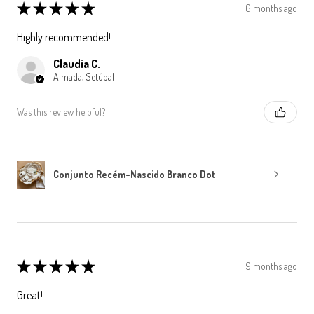
★
★
★
★
★
6 months ago
Highly recommended!
Claudia C.
Almada, Setúbal
Was this review helpful?
Conjunto Recém-Nascido Branco Dot
★
★
★
★
★
9 months ago
Great!