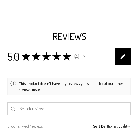
REVIEWS
5.0
★
★
★
★
★
4
4
This product doesn't have any reviews yet, so check out our other
reviews instead.
Showing 1 - 4 of 4 reviews.
Sort By: