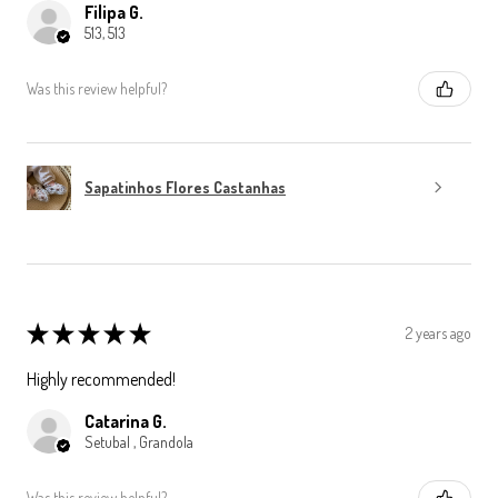
Filipa G.
513, 513
Was this review helpful?
Sapatinhos Flores Castanhas
★
★
★
★
★
2 years ago
Highly recommended!
Catarina G.
Setubal , Grandola
Was this review helpful?