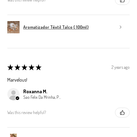
Aromatizador Têxtil Talco ( 100ml)
★
★
★
★
★
2 years ago
Marvelous!
Roxanna M.
Sao Felix Da Mrinha, Porto
Was this review helpful?