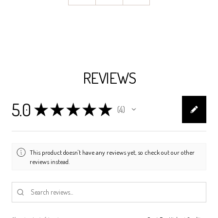
REVIEWS
5.0
★
★
★
★
★
4
4
This product doesn't have any reviews yet, so check out our other
reviews instead.