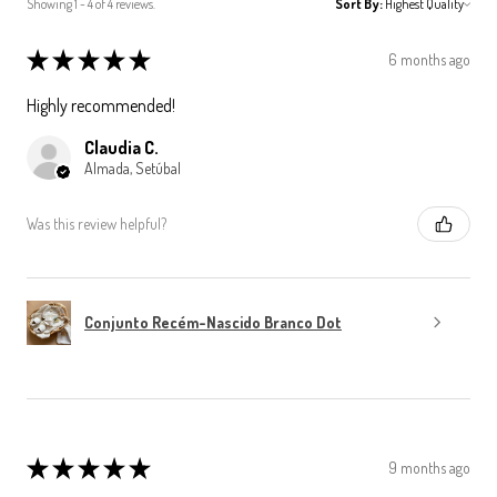
Showing 1 - 4 of 4 reviews.
Sort By:
★
★
★
★
★
6 months ago
Highly recommended!
Claudia C.
Almada, Setúbal
Was this review helpful?
Conjunto Recém-Nascido Branco Dot
★
★
★
★
★
9 months ago