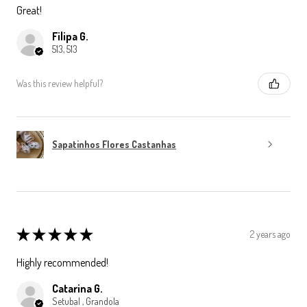
Great!
Filipa G.
513, 513
Was this review helpful?
Sapatinhos Flores Castanhas
★
★
★
★
★
2 years ago
Highly recommended!
Catarina G.
Setubal , Grandola