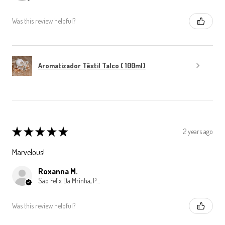
Was this review helpful?
Aromatizador Têxtil Talco ( 100ml)
★
★
★
★
★
2 years ago
Marvelous!
Roxanna M.
Sao Felix Da Mrinha, Porto
Was this review helpful?