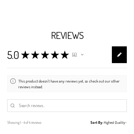
REVIEWS
5.0
★
★
★
★
★
4
4
This product doesn't have any reviews yet, so check out our other
reviews instead.
Showing 1 - 4 of 4 reviews.
Sort By: