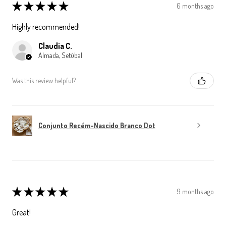
★
★
★
★
★
6 months ago
Highly recommended!
Claudia C.
Almada, Setúbal
Was this review helpful?
Conjunto Recém-Nascido Branco Dot
★
★
★
★
★
9 months ago
Great!