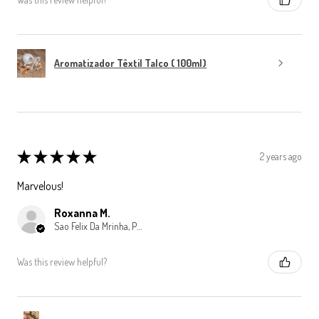
Aromatizador Têxtil Talco ( 100ml)
★
★
★
★
★
2 years ago
Marvelous!
Roxanna M.
Sao Felix Da Mrinha, Porto
Was this review helpful?