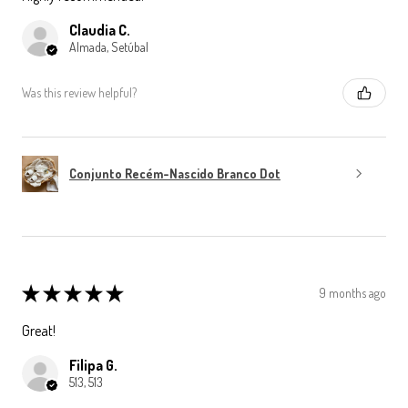
Claudia C.
Almada, Setúbal
Was this review helpful?
Conjunto Recém-Nascido Branco Dot
★
★
★
★
★
9 months ago
Great!
Filipa G.
513, 513