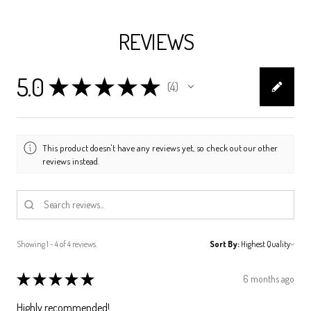
REVIEWS
5.0
★
★
★
★
★
4
4
This product doesn't have any reviews yet, so check out our other
reviews instead.
Showing 1 - 4 of 4 reviews.
Sort By:
★
★
★
★
★
6 months ago
Highly recommended!