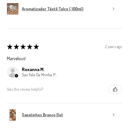
Aromatizador Têxtil Talco ( 100ml)
★
★
★
★
★
2 years ago
Marvelous!
Roxanna M.
Sao Felix Da Mrinha, Porto
Was this review helpful?
Sapatinhos Branco Dot