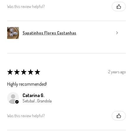
Was this review helpful?
Sapatinhos Flores Castanhas
★
★
★
★
★
2 years ago
Highly recommended!
Catarina G.
Setubal , Grandola
Was this review helpful?