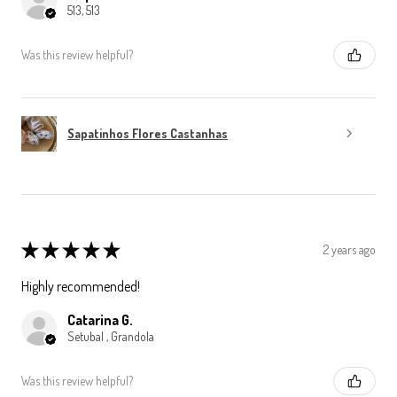
513, 513
Was this review helpful?
Sapatinhos Flores Castanhas
★
★
★
★
★
2 years ago
Highly recommended!
Catarina G.
Setubal , Grandola
Was this review helpful?