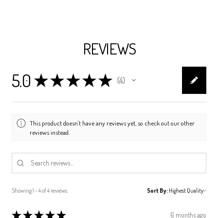
REVIEWS
5.0
★
★
★
★
★
4
4
This product doesn't have any reviews yet, so check out our other
reviews instead.
Showing 1 - 4 of 4 reviews.
Sort By:
★
★
★
★
★
6 months ago