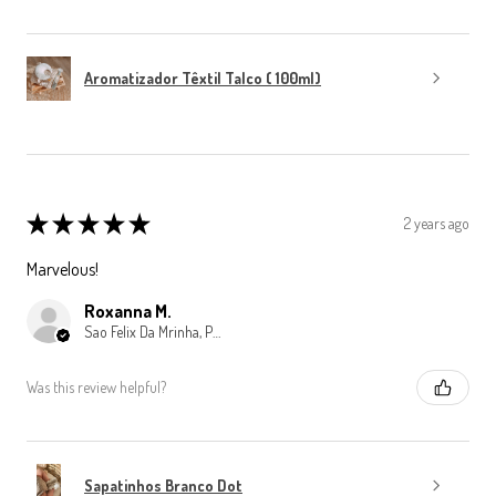
Aromatizador Têxtil Talco ( 100ml)
★
★
★
★
★
2 years ago
Marvelous!
Roxanna M.
Sao Felix Da Mrinha, Porto
Was this review helpful?
Sapatinhos Branco Dot