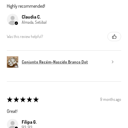
Highly recommended!
Claudia C.
Almada, Setúbal
Was this review helpful?
Conjunto Recém-Nascido Branco Dot
★
★
★
★
★
9 months ago
Great!
Filipa G.
513, 513