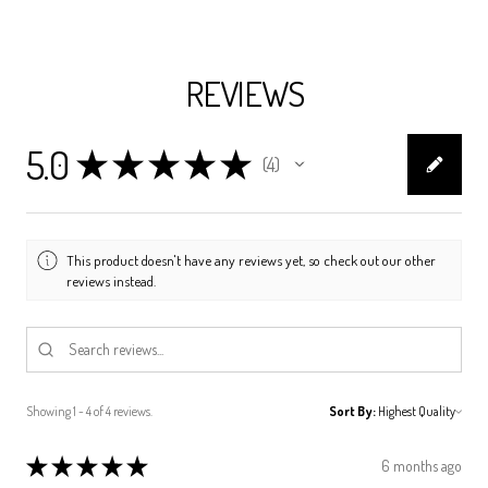
REVIEWS
5.0
★
★
★
★
★
4
4
This product doesn't have any reviews yet, so check out our other
reviews instead.
Showing 1 - 4 of 4 reviews.
Sort By:
★
★
★
★
★
6 months ago