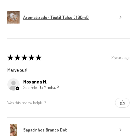
Aromatizador Têxtil Talco ( 100ml)
★
★
★
★
★
2 years ago
Marvelous!
Roxanna M.
Sao Felix Da Mrinha, Porto
Was this review helpful?
Sapatinhos Branco Dot