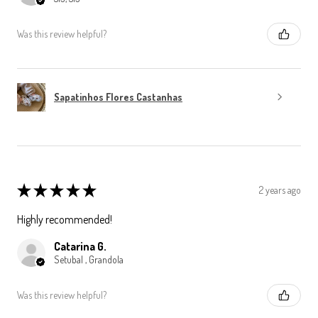
Was this review helpful?
Sapatinhos Flores Castanhas
★
★
★
★
★
2 years ago
Highly recommended!
Catarina G.
Setubal , Grandola
Was this review helpful?