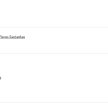
Flores Castanhas
!