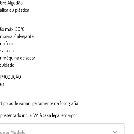
100% Algodão
álica ou plástica
ão máx. 30ºC
r lixívia / alvejante
 a ferro
r a seco
ar máquina de secar
cuidado
 PRODUÇÃO
eis
rtigo pode variar ligeiramente na fotografia.
presentado inclui IVA à taxa legal em vigor