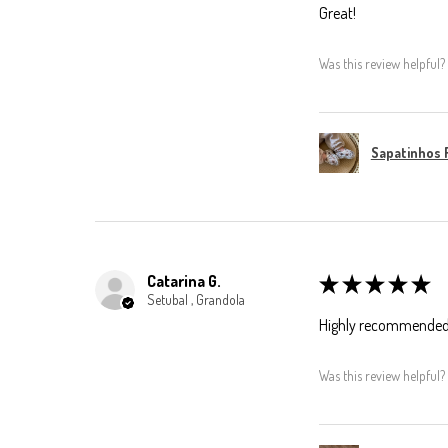
Great!
Was this review helpful?
Sapatinhos 
Catarina G.
★
★
★
★
★
Setubal , Grandola
Highly recommended
Was this review helpful?