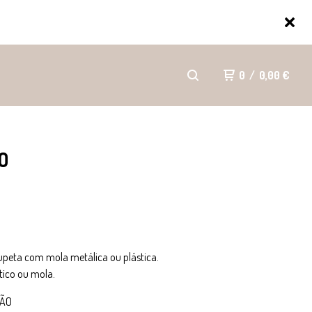
0
/
0,00
€
O
upeta com mola metálica ou plástica.
stico ou mola.
ÇÃO