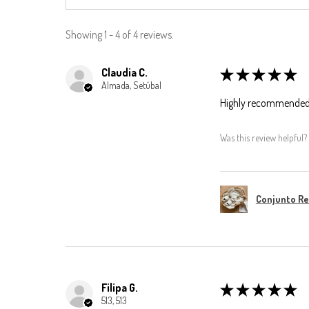
Showing 1 - 4 of 4 reviews.
Claudia C.
★
★
★
★
★
Almada, Setúbal
Highly recommended
Was this review helpful?
Conjunto R
Filipa G.
★
★
★
★
★
513, 513