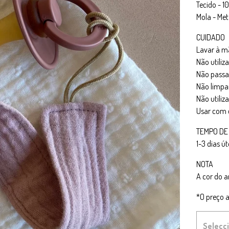
Tecido - 
Mola - Met
CUIDADO
Lavar à m
Não utiliza
Não passar
Não limpa
Não utiliz
Usar com 
TEMPO DE
1-3 dias út
NOTA
A cor do a
*O preço a