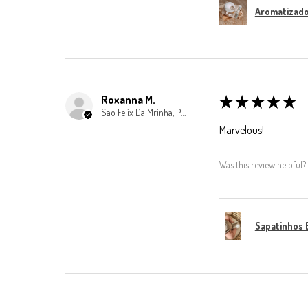
Aromatizador
Roxanna M.
★
★
★
★
★
Sao Felix Da Mrinha, Porto
Marvelous!
Was this review helpful?
Sapatinhos 