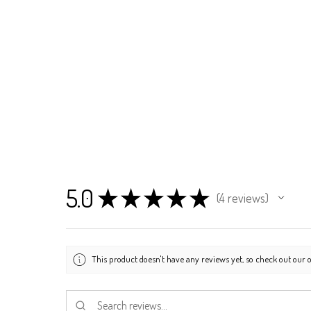
5.0
★
★
★
★
★
4
reviews
4
This product doesn't have any reviews yet, so check out our o