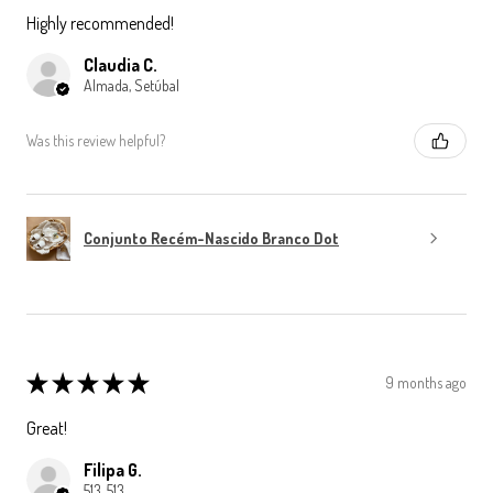
Highly recommended!
Claudia C.
Almada, Setúbal
Was this review helpful?
Conjunto Recém-Nascido Branco Dot
★
★
★
★
★
9 months ago
Great!
Filipa G.
513, 513