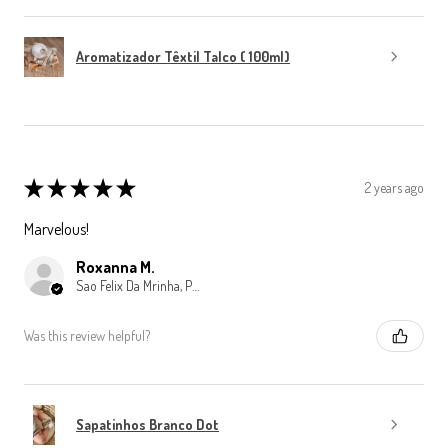
Aromatizador Têxtil Talco ( 100ml)
★
★
★
★
★
2 years ago
Marvelous!
Roxanna M.
Sao Felix Da Mrinha, Porto
Was this review helpful?
Sapatinhos Branco Dot