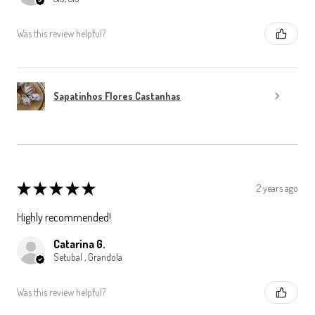
Was this review helpful?
Sapatinhos Flores Castanhas
★
★
★
★
★
2 years ago
Highly recommended!
Catarina G.
Setubal , Grandola
Was this review helpful?