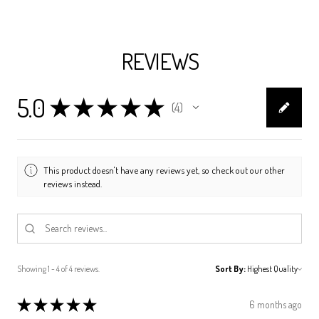
REVIEWS
5.0
★
★
★
★
★
4
4
This product doesn't have any reviews yet, so check out our other
reviews instead.
Showing 1 - 4 of 4 reviews.
Sort By:
★
★
★
★
★
6 months ago