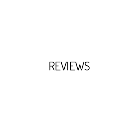
REVIEWS
ther reviews instead.