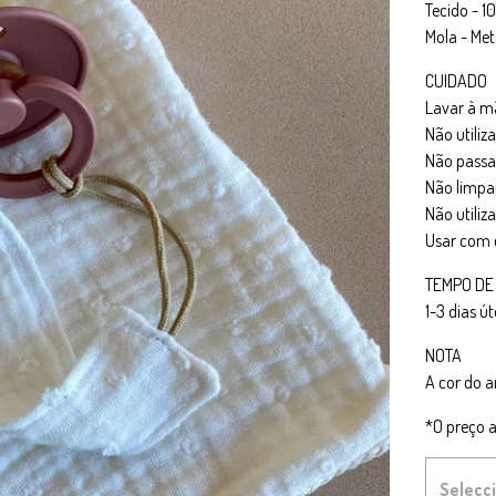
Tecido - 
Mola - Met
CUIDADO
Lavar à m
Não utiliza
Não passar
Não limpa
Não utiliz
Usar com 
TEMPO DE
1-3 dias út
NOTA
A cor do a
*O preço a