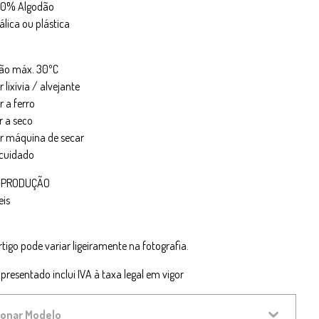
100% Algodão
álica ou plástica
ão máx. 30ºC
r lixívia / alvejante
 a ferro
r a seco
ar máquina de secar
cuidado
 PRODUÇÃO
eis
rtigo pode variar ligeiramente na fotografia.
presentado inclui IVA à taxa legal em vigor