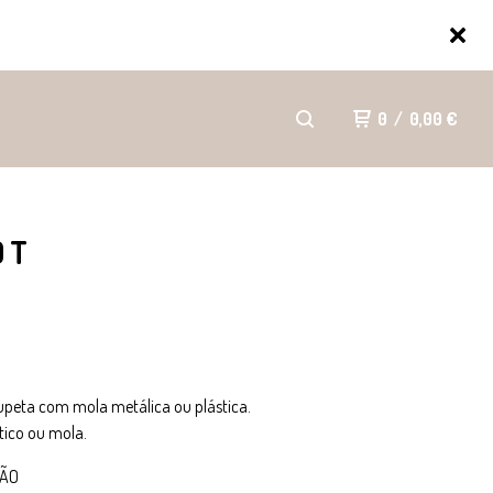
0
/
0,00
€
OT
upeta com mola metálica ou plástica.
stico ou mola.
ÇÃO