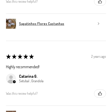
Was this review helpful?
Sapatinhos Flores Castanhas
★
★
★
★
★
2 years ago
Highly recommended!
Catarina G.
Setubal , Grandola
Was this review helpful?