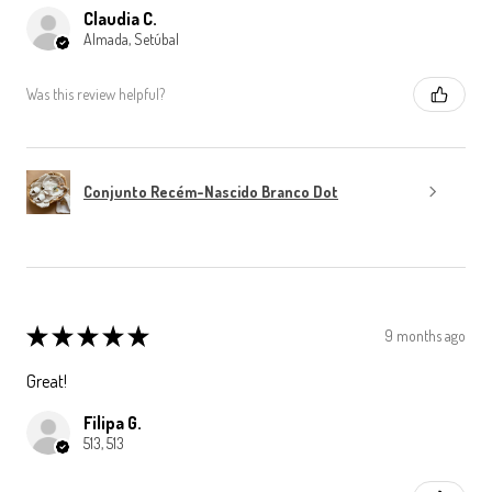
Claudia C.
Almada, Setúbal
Was this review helpful?
Conjunto Recém-Nascido Branco Dot
★
★
★
★
★
9 months ago
Great!
Filipa G.
513, 513