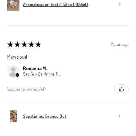
Aromatizador Têxtil Talco ( 100ml)
★
★
★
★
★
2 years ago
Marvelous!
Roxanna M.
Sao Felix Da Mrinha, Porto
Was this review helpful?
Sapatinhos Branco Dot