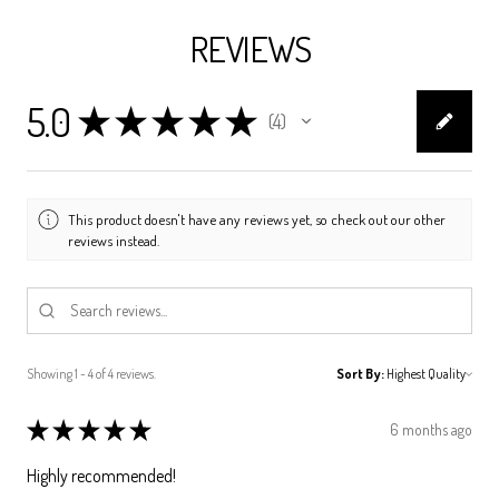
REVIEWS
5.0
★
★
★
★
★
4
4
This product doesn't have any reviews yet, so check out our other
reviews instead.
Showing 1 - 4 of 4 reviews.
Sort By:
★
★
★
★
★
6 months ago
Highly recommended!