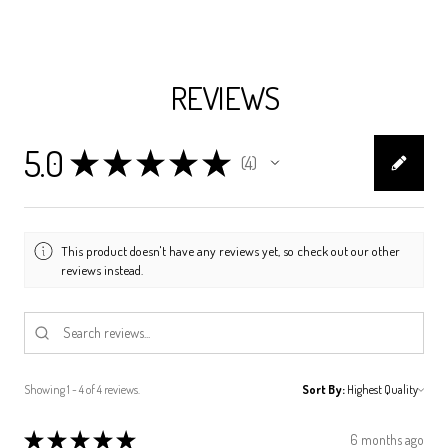
REVIEWS
5.0
★
★
★
★
★
4
4
This product doesn't have any reviews yet, so check out our other
reviews instead.
Showing 1 - 4 of 4 reviews.
Sort By:
★
★
★
★
★
6 months ago