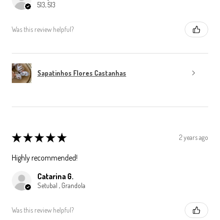
513, 513
Was this review helpful?
Sapatinhos Flores Castanhas
★
★
★
★
★
2 years ago
Highly recommended!
Catarina G.
Setubal , Grandola
Was this review helpful?