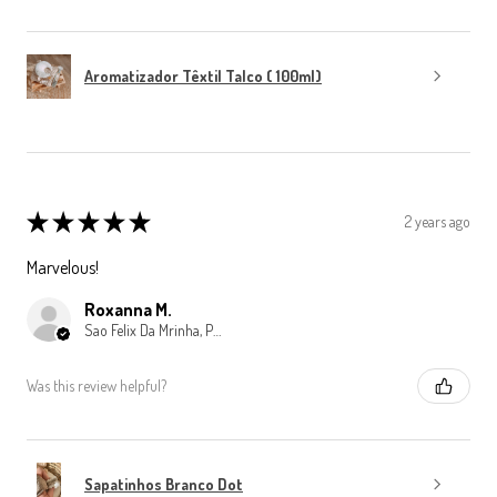
Aromatizador Têxtil Talco ( 100ml)
★
★
★
★
★
2 years ago
Marvelous!
Roxanna M.
Sao Felix Da Mrinha, Porto
Was this review helpful?
Sapatinhos Branco Dot