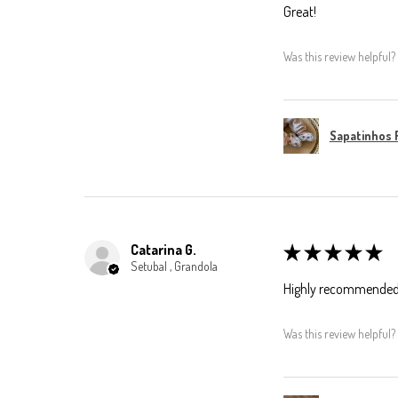
Great!
Was this review helpful?
Sapatinhos 
Catarina G.
★
★
★
★
★
Setubal , Grandola
Highly recommended
Was this review helpful?