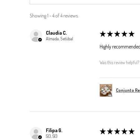
Showing 1 - 4 of 4 reviews.
Claudia C.
★
★
★
★
★
Almada, Setúbal
Highly recommended
Was this review helpful?
Conjunto R
Filipa G.
★
★
★
★
★
513, 513