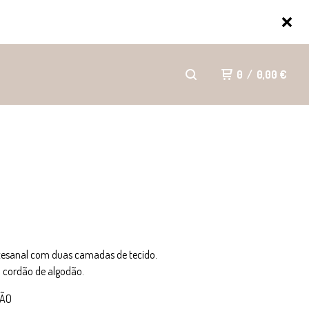
0
/
0,00
€
tesanal com duas camadas de tecido.
m cordão de algodão.
ÇÃO