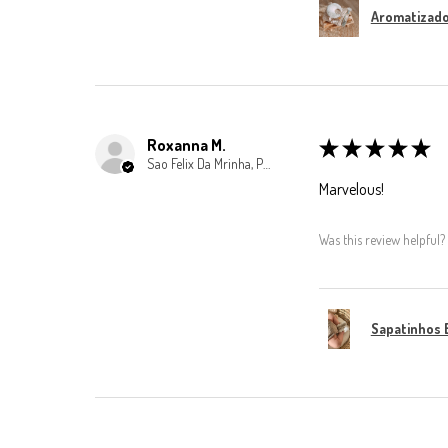
Aromatizador
Roxanna M.
★
★
★
★
★
Sao Felix Da Mrinha, Porto
Marvelous!
Was this review helpful?
Sapatinhos 