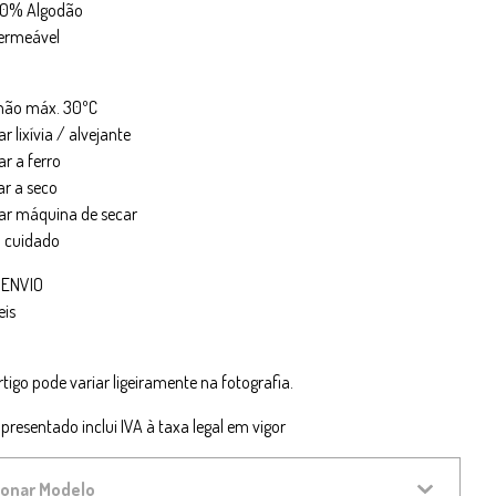
100% Algodão
permeável
 mão máx. 30ºC
zar lixívia / alvejante
ar a ferro
ar a seco
izar máquina de secar
m cuidado
 ENVIO
eis
rtigo pode variar ligeiramente na fotografia.
presentado inclui IVA à taxa legal em vigor