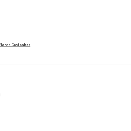
Flores Castanhas
!