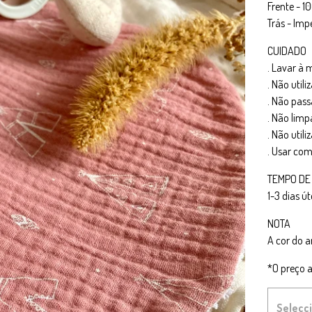
Frente - 
Trás - Im
CUIDADO
. Lavar à
. Não utili
. Não pass
. Não limp
. Não util
. Usar co
TEMPO DE
1-3 dias út
NOTA
A cor do a
*O preço a