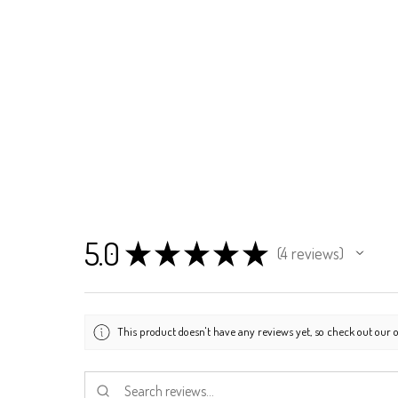
5.0
★
★
★
★
★
4
reviews
4
This product doesn't have any reviews yet, so check out our o