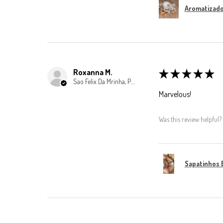
Aromatizador
Roxanna M.
★
★
★
★
★
Sao Felix Da Mrinha, Porto
Marvelous!
Was this review helpful?
Sapatinhos 