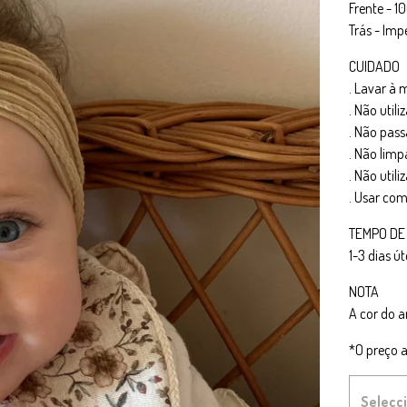
Frente - 
Trás - Im
CUIDADO
. Lavar à
. Não utili
. Não pass
. Não limp
. Não util
. Usar co
TEMPO DE
1-3 dias út
NOTA
A cor do a
*O preço a