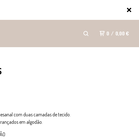
0
/
0,00
€
S
tesanal com duas camadas de tecido.
ntrançados em algodão.
ÇÃO