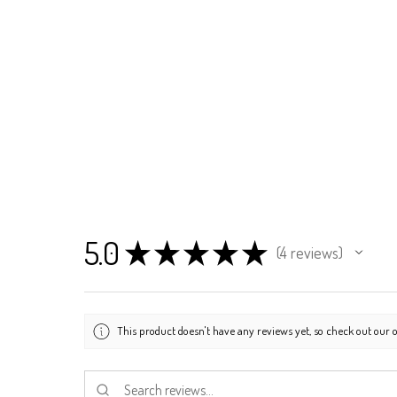
5.0
★
★
★
★
★
4
reviews
4
This product doesn't have any reviews yet, so check out our o