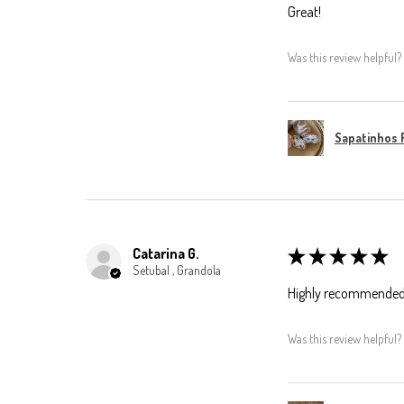
Great!
Was this review helpful?
Sapatinhos 
Catarina G.
★
★
★
★
★
Setubal , Grandola
Highly recommended
Was this review helpful?