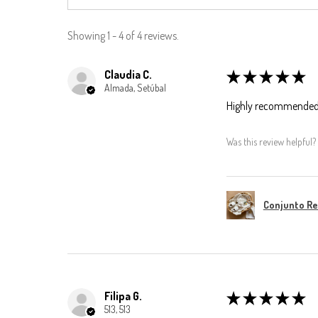
Showing 1 - 4 of 4 reviews.
Claudia C.
★
★
★
★
★
Almada, Setúbal
Highly recommended
Was this review helpful?
Conjunto R
Filipa G.
★
★
★
★
★
513, 513