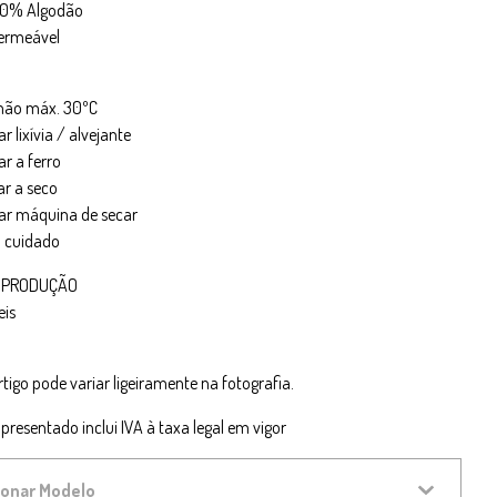
100% Algodão
permeável
 mão máx. 30ºC
zar lixívia / alvejante
ar a ferro
ar a seco
izar máquina de secar
m cuidado
 PRODUÇÃO
eis
rtigo pode variar ligeiramente na fotografia.
presentado inclui IVA à taxa legal em vigor