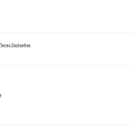
Flores Castanhas
!