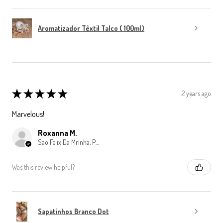
Aromatizador Têxtil Talco ( 100ml)
★
★
★
★
★
2 years ago
Marvelous!
Roxanna M.
Sao Felix Da Mrinha, Porto
Was this review helpful?
Sapatinhos Branco Dot