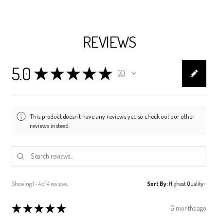
REVIEWS
5.0
★
★
★
★
★
4
4
This product doesn't have any reviews yet, so check out our other
reviews instead.
Showing 1 - 4 of 4 reviews.
Sort By:
★
★
★
★
★
6 months ago