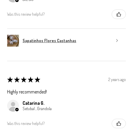
Was this review helpful?
Sapatinhos Flores Castanhas
★
★
★
★
★
2 years ago
Highly recommended!
Catarina G.
Setubal , Grandola
Was this review helpful?