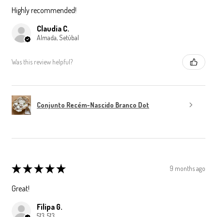
Highly recommended!
Claudia C.
Almada, Setúbal
Was this review helpful?
Conjunto Recém-Nascido Branco Dot
★
★
★
★
★
9 months ago
Great!
Filipa G.
513, 513