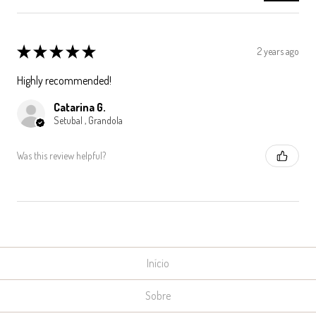
★
★
★
★
★
2 years ago
Highly recommended!
Catarina G.
Setubal , Grandola
Was this review helpful?
Início
Sobre