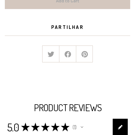
Add to Cart
PARTILHAR
PRODUCT REVIEWS
5.0
★
★
★
★
★
1
1